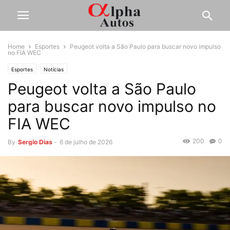
Home
Esportes
Peugeot volta a São Paulo para buscar novo impulso
no FIA WEC
Esportes
Notícias
Peugeot volta a São Paulo
para buscar novo impulso no
FIA WEC
200
0
By
Sergio Dias
-
6 de julho de 2026