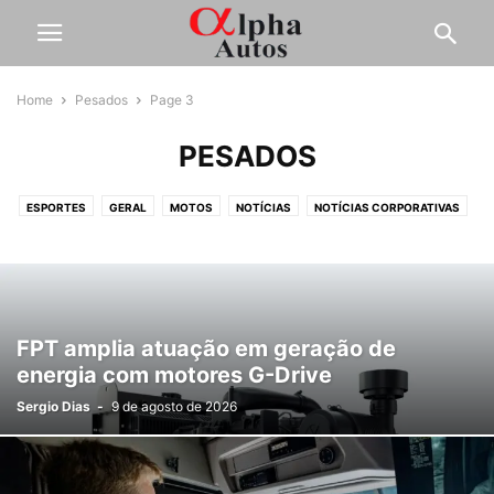
Home
Pesados
Page 3
PESADOS
ESPORTES
GERAL
MOTOS
NOTÍCIAS
NOTÍCIAS CORPORATIVAS
OUTROS
PESADOS
SERVIÇOS
TESTES
FPT amplia atuação em geração de
energia com motores G-Drive
Sergio Dias
-
9 de agosto de 2026