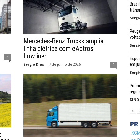
Brasi
trâns
Sergi
Peuge
volta
-
Mercedes-Benz Trucks amplia
Sergi
linha elétrica com eActros
Lowliner
0
Expor
em ju
Sergio Dias
-
7 de junho de 2026
0
Sergi
Prêmi
regio
DINO
XCMG
o