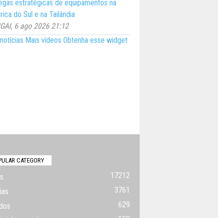
egas estratégicas de equipamentos na
ica do Sul e na Tailândia
AI, 6 ago 2026 21:12
notícias
Mais vídeos
Obtenha esse widget
PULAR CATEGORY
17212
s
3761
ias
629
dos