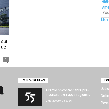
entr
Amér
XANG
Mais 
osta
 de
0
EVEN MORE NEWS
PO
Outro
Prêmio 55content abre pré-
inscrição para apps regionais
Notíc
7 de agosto de 2026
Pesa