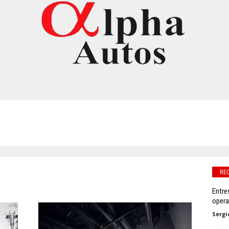
RE
Entre
oper
Sergi