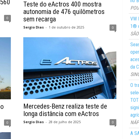
no Br
 560
Teste do eActros 400 mostra
POUS
autonomia de 476 quilômetros
sem recarga
0
VW M
1® d
Sergio Dias
-
1 de outubro de 2025
0
SÃO 
Seas
oper
aces
da C
SIN
O tr
sele
TOTY
Mercedes-Benz realiza teste de
ro
sign
longa distância com eActros
agrí
NÁPO
Sergio Dias
-
28 de julho de 2025
0
0
A SA