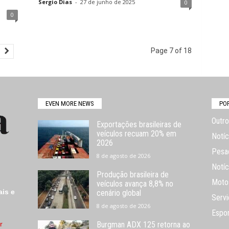
Sergio Dias
-
27 de junho de 2025
0
0
Page 7 of 18
EVEN MORE NEWS
PO
Outro
Exportações brasileiras de
veículos recuam 20% em
Notíc
2026
Pesa
8 de agosto de 2026
Notíc
Produção brasileira de
Moto
veículos avança 8,8% no
ais e
cenário global
Servi
8 de agosto de 2026
Espo
r
Burgman ADX 125 retorna ao