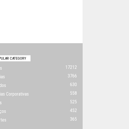
PULAR CATEGORY
17212
s
3766
ias
630
dos
558
ias Corporativas
525
s
452
ços
365
rtes