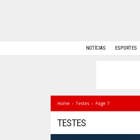
A
NOTÍCIAS
ESPORTES
l
p
h
a
A
u
t
o
s
Home
Testes
Page 7
TESTES