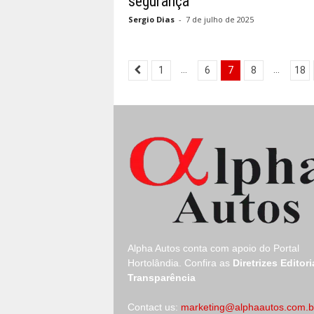
segurança
Sergio Dias
-
7 de julho de 2025
...
...
1
6
7
8
18
Alpha Autos conta com apoio do
Portal
Hortolândia.
Confira as
Diretrizes Editori
Transparência
Contact us:
marketing@alphaautos.com.b