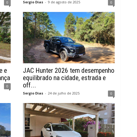
Sergio Dias
-
9 de agosto de 2025
0
0
e e
JAC Hunter 2026 tem desempenho
ança
equilibrado na cidade, estrada e
off...
0
Sergio Dias
-
24 de julho de 2025
0