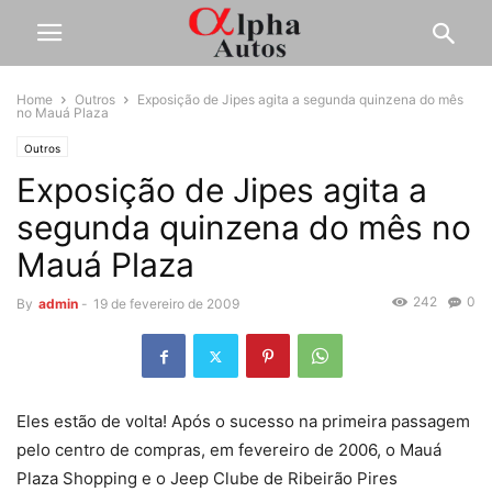
Home
Outros
Exposição de Jipes agita a segunda quinzena do mês
no Mauá Plaza
Outros
Exposição de Jipes agita a
segunda quinzena do mês no
Mauá Plaza
242
0
By
admin
-
19 de fevereiro de 2009
Eles estão de volta! Após o sucesso na primeira passagem
pelo centro de compras, em fevereiro de 2006, o Mauá
Plaza Shopping e o Jeep Clube de Ribeirão Pires