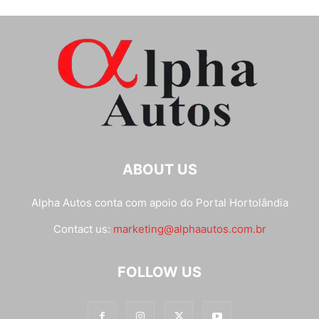
ABOUT US
Alpha Autos conta com apoio do
Portal Hortolândia
Contact us:
marketing@alphaautos.com.br
FOLLOW US