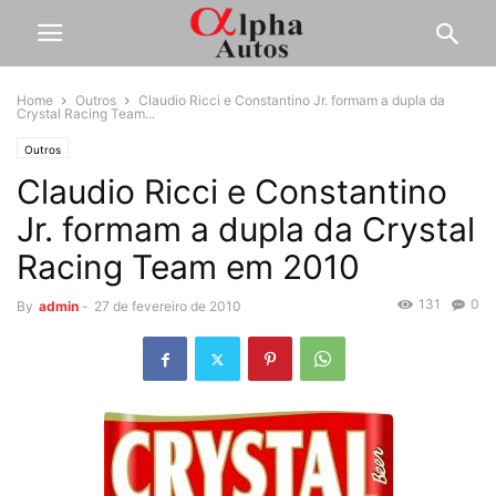
Home
Outros
Claudio Ricci e Constantino Jr. formam a dupla da
Crystal Racing Team...
Outros
Claudio Ricci e Constantino
Jr. formam a dupla da Crystal
Racing Team em 2010
131
0
By
admin
-
27 de fevereiro de 2010