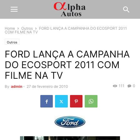
Home
Outros
FORD LANÇA A CAMPANHA DO ECOSPORT 2011
COM FILME NA TV
Outros
FORD LANÇA A CAMPANHA
DO ECOSPORT 2011 COM
FILME NA TV
111
0
By
admin
-
27 de fevereiro de 2010