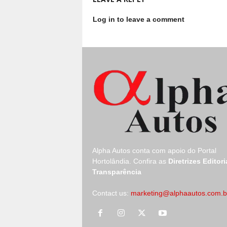
Log in to leave a comment
Alpha Autos conta com apoio do
Portal
Hortolândia.
Confira as
Diretrizes Editori
Transparência
Contact us:
marketing@alphaautos.com.b