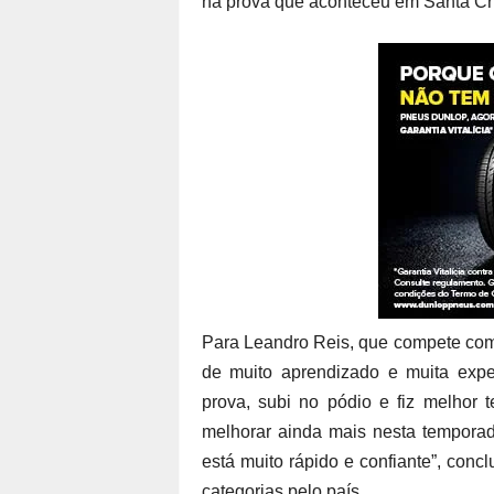
na prova que aconteceu em Santa Cr
Para Leandro Reis, que compete com
de muito aprendizado e muita experi
prova, subi no pódio e fiz melhor
melhorar ainda mais nesta tempora
está muito rápido e confiante”, conc
categorias pelo país.