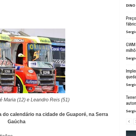
DINO
Preço
fábri
Sergi
GWM a
milhõ
Sergi
Imple
queda
Sergi
Terre
 Maria (12) e Leandro Reis (51)
autom
Sergi
pa do calendário na cidade de Guaporé, na Serra
Gaúcha