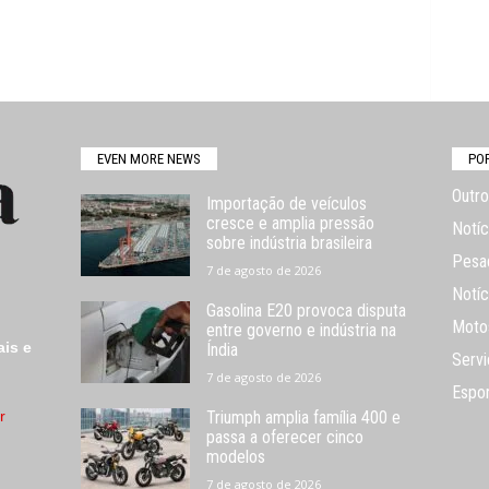
EVEN MORE NEWS
PO
Outro
Importação de veículos
cresce e amplia pressão
Notíc
sobre indústria brasileira
Pesa
7 de agosto de 2026
Notíc
Gasolina E20 provoca disputa
Moto
entre governo e indústria na
ais e
Índia
Servi
7 de agosto de 2026
Espo
r
Triumph amplia família 400 e
passa a oferecer cinco
modelos
7 de agosto de 2026