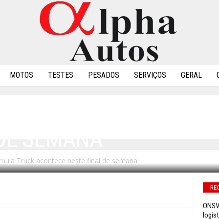
MOTOS
TESTES
PESADOS
SERVIÇOS
GERAL
OVA DA FÓRMULA TRUC
 DE SEMANA
rmula Truck acontece neste final de semana
0
RE
ONSV 
logíst