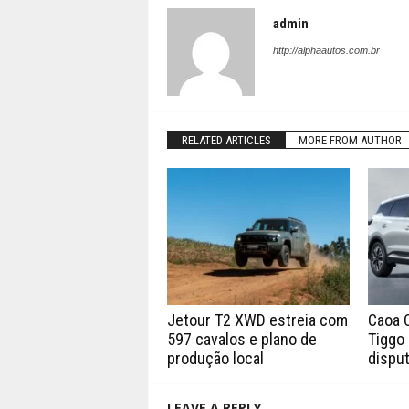
admin
http://alphaautos.com.br
RELATED ARTICLES
MORE FROM AUTHOR
Jetour T2 XWD estreia com
Caoa 
597 cavalos e plano de
Tiggo 
produção local
disput
LEAVE A REPLY