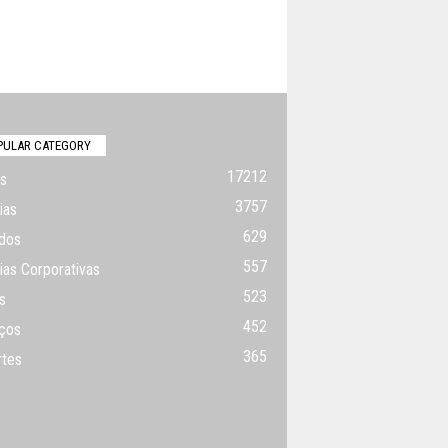
PULAR CATEGORY
17212
s
3757
ias
629
dos
557
ias Corporativas
523
s
452
ços
365
rtes