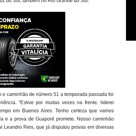
uz do Sul, também no Rio Grande do Sul.
 o caminhão de número 51 a temporada passada foi
ência. “Estive por muitas vezes na frente, liderei
 tempo em Buenos Aires. Tenho certeza que vamos
da e a prova de Guaporé promete. Nosso caminhão
lui Leandro Reis, que já disputou provas em diversas