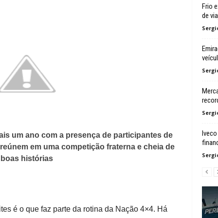
Frio 
de via
Sergi
Emira
veícu
Sergi
Merca
recor
Sergi
Iveco
ais um ano com a presença de participantes de
finan
e reúnem em uma competição fraterna e cheia de
Sergi
boas histórias
ites é o que faz parte da rotina da Nação 4×4. Há