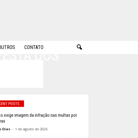
OUTROS
CONTATO
FESTA DOS
0
CENT POSTS
to exige imagem da infração nas multas por
ras
o Dias
-
1 de agosto de 2026