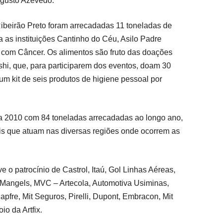
ugusto Azevedo.
Ribeirão Preto foram arrecadadas 11 toneladas de
 as instituições Cantinho do Céu, Asilo Padre
 com Câncer. Os alimentos são fruto das doações
ishi, que, para participarem dos eventos, doam 30
um kit de seis produtos de higiene pessoal por
ra 2010 com 84 toneladas arrecadadas ao longo ano,
is que atuam nas diversas regiões onde ocorrem as
e o patrocínio de Castrol, Itaú, Gol Linhas Aéreas,
o, Mangels, MVC – Artecola, Automotiva Usiminas,
apfre, Mit Seguros, Pirelli, Dupont, Embracon, Mit
o da Artfix.