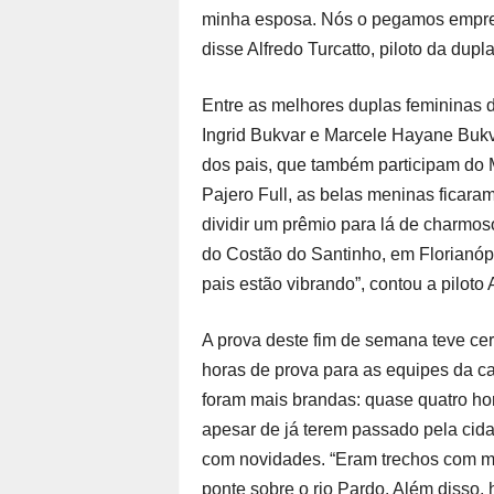
minha esposa. Nós o pegamos empres
disse Alfredo Turcatto, piloto da dupl
Entre as melhores duplas femininas 
Ingrid Bukvar e Marcele Hayane Buk
dos pais, que também participam do 
Pajero Full, as belas meninas ficaram
dividir um prêmio para lá de charmo
do Costão do Santinho, em Florianóp
pais estão vibrando”, contou a piloto 
A prova deste fim de semana teve ce
horas de prova para as equipes da ca
foram mais brandas: quase quatro hor
apesar de já terem passado pela cid
com novidades. “Eram trechos com mui
ponte sobre o rio Pardo. Além disso, 