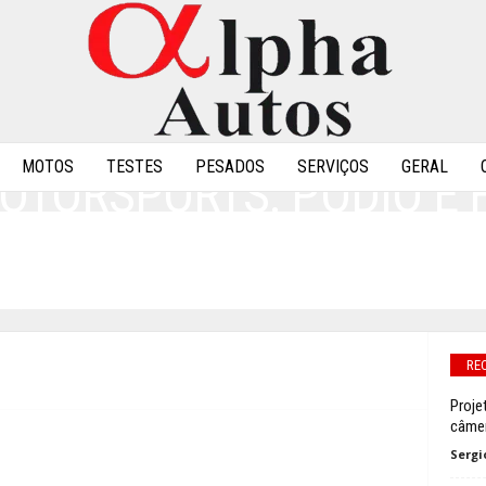
MOTOS
TESTES
PESADOS
SERVIÇOS
GERAL
OTORSPORTS: PÓDIO E 
S PARA ENCERRAR 201
0
RE
Proje
câme
Sergi