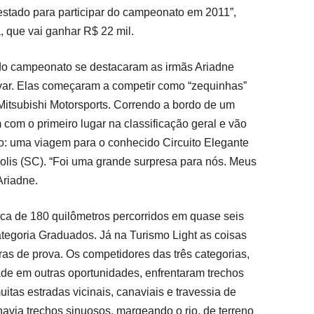
tado para participar do campeonato em 2011”,
a, que vai ganhar R$ 22 mil.
do campeonato se destacaram as irmãs Ariadne
var. Elas começaram a competir como “zequinhas”
Mitsubishi Motorsports. Correndo a bordo de um
 com o primeiro lugar na classificação geral e vão
so: uma viagem para o conhecido Circuito Elegante
olis (SC). “Foi uma grande surpresa para nós. Meus
Ariadne.
rca de 180 quilômetros percorridos em quase seis
tegoria Graduados. Já na Turismo Light as coisas
as de prova. Os competidores das três categorias,
ade em outras oportunidades, enfrentaram trechos
tas estradas vicinais, canaviais e travessia de
havia trechos sinuosos, margeando o rio, de terreno