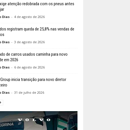
exige atenção redobrada com os pneus antes
jar
o Dias
-
4 de agosto de 2026
dos registram queda de 25,8% nas vendas de
los
o Dias
-
3 de agosto de 2026
do de carros usados caminha para novo
de em 2026
o Dias
-
6 de agosto de 2026
 Group inicia transição para novo diretor
ceiro
o Dias
-
31 de julho de 2026