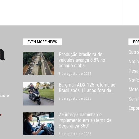
EVEN MORE NEWS
PO
Outro
Produção brasileira de
veículos avança 8,8% no
Notíc
cenário global
Pesa
8 de agosto de 2026
Notíc
Burgman ADX 125 retorna ao
Moto
Brasil após 11 anos fora da...
ais e
8 de agosto de 2026
Servi
Espo
ZF integra caminhão e
r
implemento em sistema de
Segurança 360°
8 de agosto de 2026