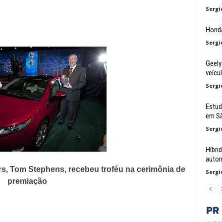
Sergi
Honda
Sergi
Geely
veícu
Sergi
Estud
em Sã
Sergi
Híbri
autom
rs, Tom Stephens, recebeu troféu na cerimônia de
Sergi
premiação