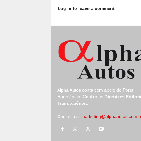
Log in to leave a comment
Alpha Autos conta com apoio do
Portal
Hortolândia.
Confira as
Diretrizes Editori
Transparência
Contact us:
marketing@alphaautos.com.b