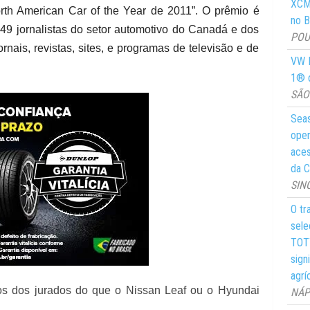
XCMG
orth American Car of the Year de 2011”. O prêmio é
no Br
49 jornalistas do setor automotivo do Canadá e dos
POUS
rnais, revistas, sites, e programas de televisão e de
VW M
1® d
SÃO 
Seas
oper
aces
da C
SIN
O tr
sele
TOTY
sign
agrí
os dos jurados do que o Nissan Leaf ou o Hyundai
NÁPO