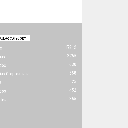
PULAR CATEGORY
17212
s
3765
ias
630
dos
558
ias Corporativas
525
s
452
ços
365
rtes