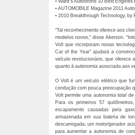
• Ward’s AutoWorld 10 Best Engines 
• AUTOMOBILE Magazine 2011 Automo
• 2010 Breakthrough Technology, by
“Tal reconhecimento oferece aos clie
modelos novos,” disse Akerson. “Ist
Volt que incorporam novas tecnologi
Car of the Year” ajudará a convenc
veículo revolucionário, que oferece
quanto à autonomia associada aos veí
O Volt é um veículo elétrico que f
condução com pouca preocupação qu
Volt permite uma autonomia total d
Para os primeiros 57 quilômetros,
escapamento causadas pela gasoli
armazenada em sua bateria de íon-l
descarregada, um motor/gerador aci
para aumentar a autonomia de con