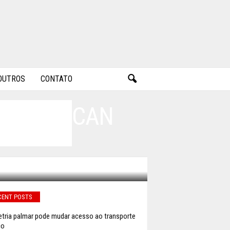
OUTROS
CONTATO
H AMERICAN
CENT POSTS
tria palmar pode mudar acesso ao transporte
co