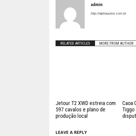
admin
http://alphaautos.com.br
RELATED ARTICLES
MORE FROM AUTHOR
Jetour T2 XWD estreia com
Caoa 
597 cavalos e plano de
Tiggo 
produção local
disput
LEAVE A REPLY