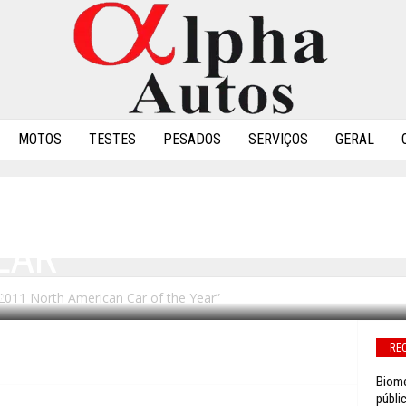
MOTOS
TESTES
PESADOS
SERVIÇOS
GERAL
LT ELEITO “2011 NORT
EAR”
 “2011 North American Car of the Year”
0
RE
Biome
públi