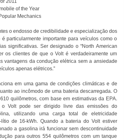
for 2011
bile of the Year
 Popular Mechanics
ntes o endosso de credibilidade e especialização dos
o é particularmente importante para veículos como o
as significativas. Ser designado o “North American
er os clientes de que o Volt é verdadeiramente um
 as vantagens da condução elétrica sem a ansiedade
culos apenas elétricos.”
unciona em uma gama de condições climáticas e de
anto ao incômodo de uma bateria descarregada. O
e 610 quilômetros, com base em estimativas da EPA.
 o Volt pode ser dirigido livre das emissões do
na, utilizando uma carga total de eletricidade
ítio de 16-kWh. Quando a bateria do Volt estiver
onado a gasolina irá funcionar sem descontinuidade
dução para outros 554 quilômetros com um tanque