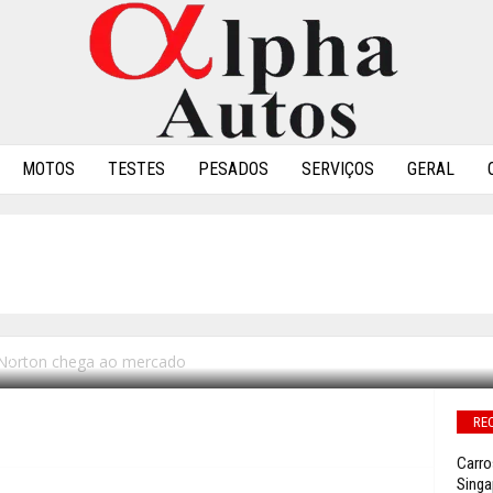
MOTOS
TESTES
PESADOS
SERVIÇOS
GERAL
WER DA NORTON CHEG
Norton chega ao mercado
0
RE
Carro
Singa