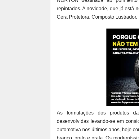
NORTON destinada ao polimento d
repintados. A novidade, que já está n
Cera Protetora, Composto Lustrador, 
As formulações dos produtos d
desenvolvidas levando-se em conside
automotiva nos últimos anos, hoje co
branco, preto e prata. Os moderníss