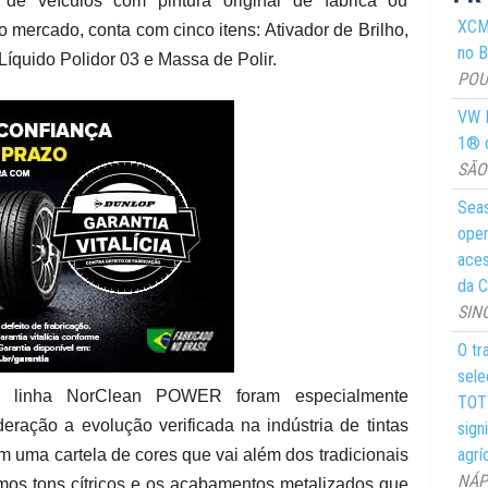
e veículos com pintura original de fábrica ou
XCMG
o mercado, conta com cinco itens: Ativador de Brilho,
no Br
Líquido Polidor 03 e Massa de Polir.
POUS
VW M
1® d
SÃO 
Seas
oper
aces
da C
SIN
O tr
sele
a linha NorClean POWER foram especialmente
TOTY
ração a evolução verificada na indústria de tintas
sign
agrí
m uma cartela de cores que vai além dos tradicionais
NÁPO
imos tons cítricos e os acabamentos metalizados que