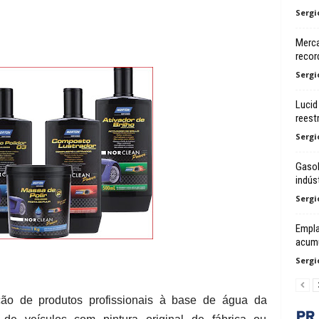
Sergi
Merca
recor
Sergi
Lucid
reest
Sergi
Gasol
indúst
Sergi
Empl
acumu
Sergi
 de produtos profissionais à base de água da