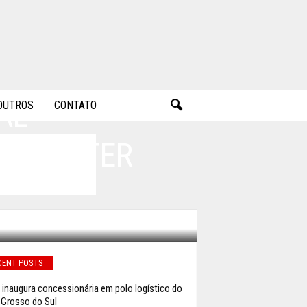
AL
OUTROS
CONTATO
DE MASTER
CENT POSTS
 inaugura concessionária em polo logístico do
Grosso do Sul