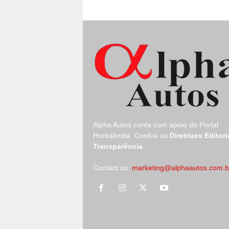
Alpha Autos conta com apoio do
Portal
Hortolândia.
Confira as
Diretrizes Editori
Transparência
Contact us:
marketing@alphaautos.com.b