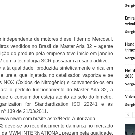
Sergi
Emira
veícu
Sergi
ndependente de motores diesel líder no Mercosul,
Honda
itros vendidos no Brasil de Master Arla 32 – agente
trime
buição do produto pela empresa teve início em janeiro
Sergi
 com a tecnologia SCR passaram a usar o aditivo.
alta qualidade, produzida sinteticamente e rica em
Eletr
e ureia, que injetada no catalisador, vaporiza e se
2030
 NOX (Óxidos de Nitrogênio) e convertendo-os em
Sergi
Para o perfeito funcionamento do Master Arla 32, a
Volvo
o consumidor esteja atento ao selo do Inmetro,
Organization for Standardization ISO 22241 e as
Sergi
e nº 139 de 21/03/2011.
//www.mwm.com.br/site.aspx/Rede-Autorizada
32 deve-se ao reconhecimento da marca no mercado
utos da MWM INTERNATIONAL prezam pela qualidade,