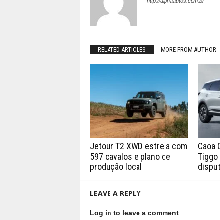
http://alphaautos.com.br
RELATED ARTICLES
MORE FROM AUTHOR
Jetour T2 XWD estreia com
Caoa 
597 cavalos e plano de
Tiggo 
produção local
disput
LEAVE A REPLY
Log in to leave a comment