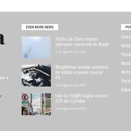
EVEN MORE NEWS
PO
Outro
Robôs da Chery iniciam
operação comercial no Brasil
Notíc
7 de agosto de 2026
Pesa
Notíc
BorgWarner amplia contratos
Moto
de turbos e prevê crescer
4%
ais e
Servi
7 de agosto de 2026
Espo
Uso do Est@R Digital cresce
r
25% em Curitiba
7 de agosto de 2026