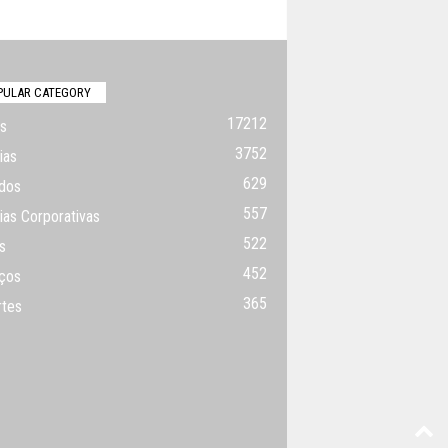
PULAR CATEGORY
17212
s
3752
ias
629
dos
557
ias Corporativas
522
s
452
ços
365
rtes