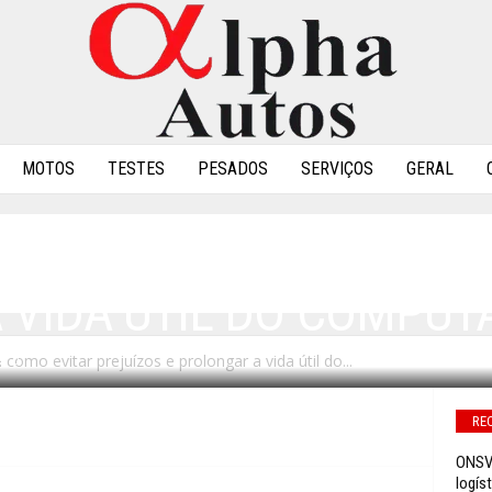
MOTOS
TESTES
PESADOS
SERVIÇOS
GERAL
OS: SAIBA COMO EVITA
 VIDA ÚTIL DO COMPUT
 como evitar prejuízos e prolongar a vida útil do...
0
RE
ONSV 
logíst