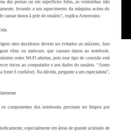
ima das pernas ou em superfícies fofas, as ventoinhas não
adamente, levando a um aquecimento da máquina acima do
de causar danos à pele do usuário”, explica Amorosino.
cida
igem sites duvidosos devem ser evitados ao máximo. Isso
algum vírus ou malware, que causam danos ao notebook.
áximo redes Wi-Fi abertas, pois esse tipo de conexão está
ecer riscos ao computador e aos dados do usuário. “Antes
a fonte é confiável. Na dúvida, pergunte a um especialista”,
ularmente
, os componentes dos notebooks precisam ser limpos por
eriodicamente, especialmente em áreas de grande acúmulo de