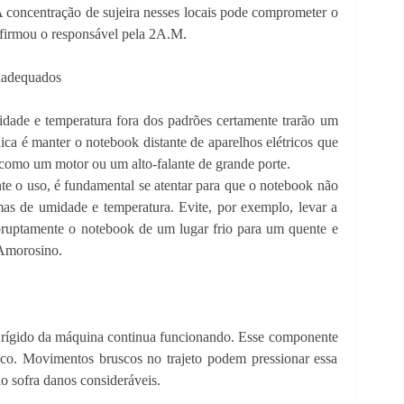
. A concentração de sujeira nesses locais pode comprometer o
firmou o responsável pela 2A.M.
inadequados
idade e temperatura fora dos padrões certamente trarão um
ca é manter o notebook distante de aparelhos elétricos que
como um motor ou um alto-falante de grande porte.
e o uso, é fundamental se atentar para que o notebook não
mas de umidade e temperatura. Evite, por exemplo, levar a
bruptamente o notebook de um lugar frio para um quente e
a Amorosino.
o rígido da máquina continua funcionando. Esse componente
o. Movimentos bruscos no trajeto podem pressionar essa
o sofra danos consideráveis.