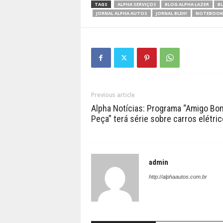
TAGS
ALPHA SERVIÇOS
BLOG ALPHA LAZER
BL
JORNAL ALPHA AUTOS
JORNAL BLEH!
NOTEBOOK
Previous article
Alpha Notícias: Programa “Amigo Bo
Peça” terá série sobre carros elétri
admin
http://alphaautos.com.br