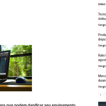
DINO
Tecno
ônibu
Sergi
Produ
dispu
Sergi
Ralis
agos
Sergi
Merca
duran
Sergi
muns que podem danificar seu equipamento