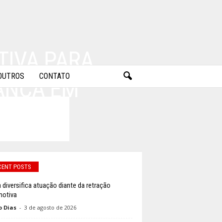
TIVA PARA
OUTROS
CONTATO
ANÇA EM
CENT POSTS
a diversifica atuação diante da retração
otiva
o Dias
-
3 de agosto de 2026