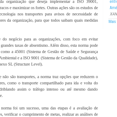
entr
 da organização que deseja implementar a ISO 39001,
Amér
acos e maximizar os fortes. Outras ações são os estudos de
XANG
ecnologia nos transportes para avisos de necessidade de
res da organização, para que todos saibam quais medidas
Mais 
e do negócio para as organizações, com foco em evitar
m grandes taxas de absentismo. Além disso, esta norma pode
O, como a 45001 (Sistema de Gestão de Saúde e Segurança
Ambiental e a ISO 9001 (Sistema de Gestão da Qualidade),
exo SL (Structure Level).
de não são transportes, a norma traz opções que reduzem o
ores, como o transporte compartilhado para ida e volta do
, driblando assim o tráfego intenso ou até mesmo dando
e.
norma foi um sucesso, uma das etapas é a avaliação de
, verificar o cumprimento de metas, realizar as análises de