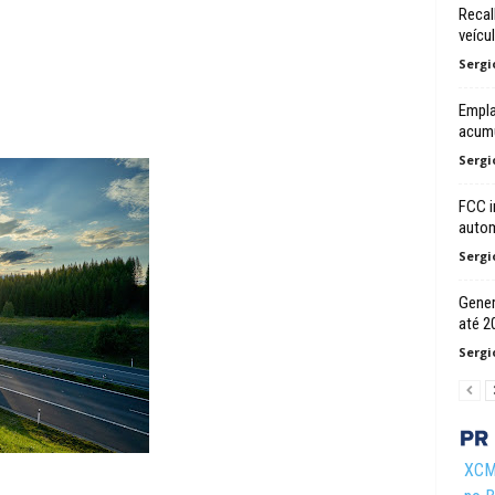
Recal
veícu
Sergi
Empl
acumu
Sergi
FCC i
autom
Sergi
Gener
até 2
Sergi
XCMG