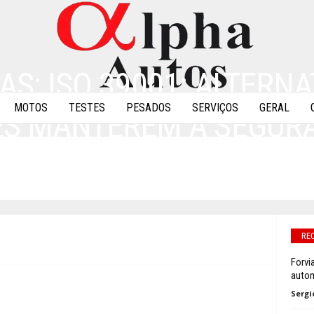
AS: ISO 39001: ALTERNA
MOTOS
TESTES
PESADOS
SERVIÇOS
GERAL
S MANTEREM A SEGUR
S
0
RE
Forvi
autom
Sergi