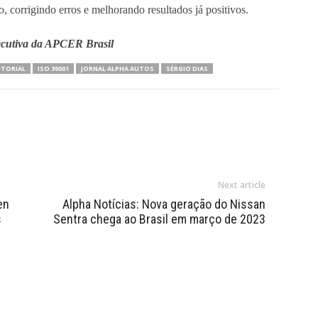
o, corrigindo erros e melhorando resultados já positivos.
ecutiva da APCER Brasil
ITORIAL
ISO 39001
JORNAL ALPHA AUTOS
SÉRGIO DIAS
Next article
en
Alpha Notícias: Nova geração do Nissan
s
Sentra chega ao Brasil em março de 2023