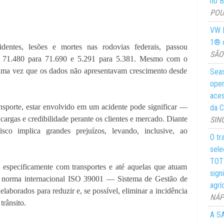
no Br
POUS
VW M
1® d
ntes, lesões e mortes nas rodovias federais, passou
SÃO 
1, 71.480 para 71.690 e 5.291 para 5.381. Mesmo com o
 uma vez que os dados não apresentavam crescimento desde
Seas
oper
aces
nsporte, estar envolvido em um acidente pode significar —
da C
cargas e credibilidade perante os clientes e mercado. Diante
SIN
isco implica grandes prejuízos, levando, inclusive, ao
O tr
sele
TOTY
m especificamente com transportes e até aquelas que atuam
sign
a norma internacional ISO 39001 — Sistema de Gestão de
agrí
elaborados para reduzir e, se possível, eliminar a incidência
NÁPO
trânsito.
A SA