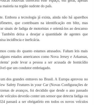
. Poucas rodovias oferecem esse espaço, em geral, apenas
a maioria na região sudeste do país.
te. Embora a tecnologia já exista, ainda não há aparelhos
fômetro, que contribuam na identificação em blitz, mas
rar sinais de fadiga de motoristas e orientá-los ao descanso
 Também deixa a desejar a quantidade de agentes que
ixa incidência e ineficácia.
amos conta do quanto estamos atrasados. Faltam leis mais
 alguns estados americanos como Nova Jersey e Arkansas,
lenta’ pode levar a pessoa a ser acusada de homicídio
nível que um condutor embriagado.
’ um dos grandes entraves no Brasil. A Europa aprovou no
ew Safety Features in your Car (Novas Configurações de
dezenas de avanços, foi decidido que desde o ano passado
e veículos deverão conter um sensor que detecta fadiga ou
2024 passará a ser obrigatório em todos os novos veículos