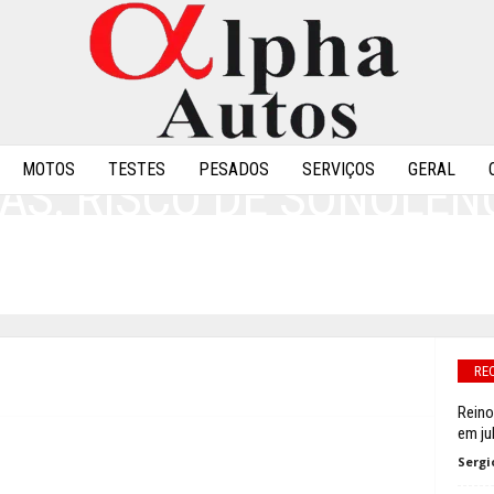
MOTOS
TESTES
PESADOS
SERVIÇOS
GERAL
AS: RISCO DE SONOLÊN
 AUTORIDADES BRASILE
0
RE
Reino
em ju
Sergi