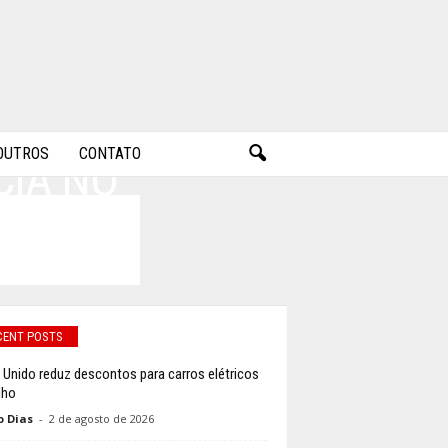
OUTROS
CONTATO
CIA NO
IRAS
CENT POSTS
 Unido reduz descontos para carros elétricos
lho
o Dias
-
2 de agosto de 2026