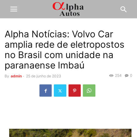
Alpha Notícias: Volvo Car
amplia rede de eletropostos
no Brasil com unidade na
paranaense Imbaú
254
0
By
admin
-
25 de junho de 2023