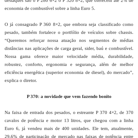
destaques são o P 280 6×2 o P 320 8×2, que oferecem até 2% de
economia de combustível sobre a linha Euro 5.
O já consagrado P 360 8×2, que embora seja classificado como
pesado, também fortalece o portfólio de veículos sobre chassis.
“Queremos reforçar nossa atuação nos segmentos de médias
distâncias nas aplicações de carga geral, sider, baú e combustível.
Nossa gama oferece maior velocidade média, durabilidade,
robustez, conforto, ergonomia e segurança, além de melhor
eficiência energética (superior economia de diesel), do mercado”,
explica o diretor.
P 370: a novidade que vem fazendo bonito
Na faixa de entrada dos pesados, o estreante P 370 4×2, de 370
cavalos de potência e motor 13 litros, que chegou com a linha
Euro 6, já vendeu mais de 400 unidades. Ele tem, atualmente,
29,6% de participação de mercado nas faixas de potência entre