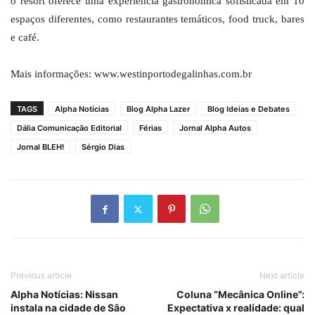
o resort oferece uma experiência gastronômica sofisticada em 10
espaços diferentes, como restaurantes temáticos, food truck, bares
e café.
Mais informações: www.westinportodegalinhas.com.br
TAGS
Alpha Notícias
Blog Alpha Lazer
Blog Ideias e Debates
Dália Comunicação Editorial
Férias
Jornal Alpha Autos
Jornal BLEH!
Sérgio Dias
Previous article
Next article
Alpha Notícias: Nissan
Coluna “Mecânica Online”:
instala na cidade de São
Expectativa x realidade: qual