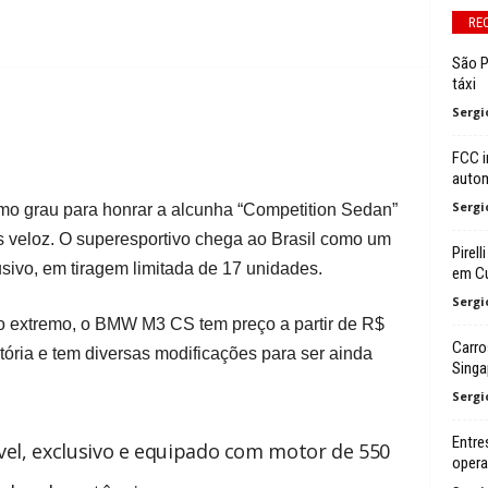
RE
São P
táxi
Sergi
FCC i
autom
Sergi
mo grau para honrar a alcunha “Competition Sedan”
is veloz. O superesportivo chega ao Brasil como um
Pirel
usivo, em tiragem limitada de 17 unidades.
em C
Sergi
 extremo, o BMW M3 CS tem preço a partir de R$
Carro
tória e tem diversas modificações para ser ainda
Singa
Sergi
Entre
el, exclusivo e equipado com motor de 550
oper