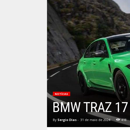
NOTÍCIAS
BMW TRAZ 17 
By
Sergio Dias
-
31 de maio de 2024
418