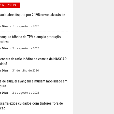
CENT POSTS
aulo abre disputa por 2.195 novos alvarás de
o Dias
-
5 de agosto de 2026
naugura fábrica de TPV e amplia produção
otiva
o Dias
-
2 de agosto de 2026
li encara desafio inédito na estreia da NASCAR
uiabá
o Dias
-
31 de julho de 2026
s de aluguel avançam e mudam mobilidade em
pura
o Dias
-
2 de agosto de 2026
ssafra exige cuidados com tratores fora de
ação