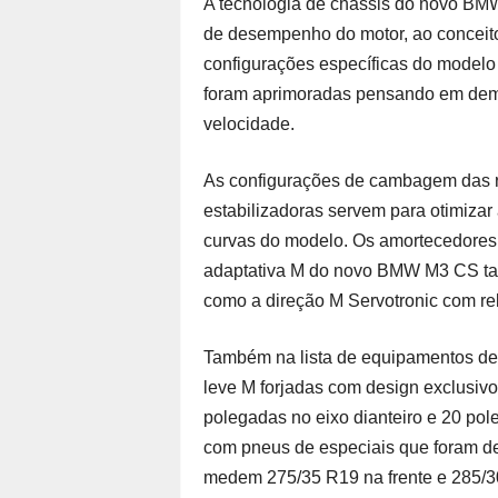
A tecnologia de chassis do novo BMW
de desempenho do motor, ao conceito 
configurações específicas do model
foram aprimoradas pensando em dema
velocidade.
As configurações de cambagem das ro
estabilizadoras servem para otimizar 
curvas do modelo. Os amortecedores
adaptativa M do novo BMW M3 CS ta
como a direção M Servotronic com rel
Também na lista de equipamentos de
leve M forjadas com design exclusiv
polegadas no eixo dianteiro e 20 pol
com pneus de especiais que foram d
medem 275/35 R19 na frente e 285/30