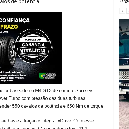
alos de potência
Sergi
otor baseado no M4 GT3 de corrida. São seis
Power Turbo com pressão das duas turbinas
render 550 cavalos de potência e 650 Nm de torque.
marchas e a tração é integral xDrive. Com esse
0 km/h em apenas 3,4 segundos e leva 11,1