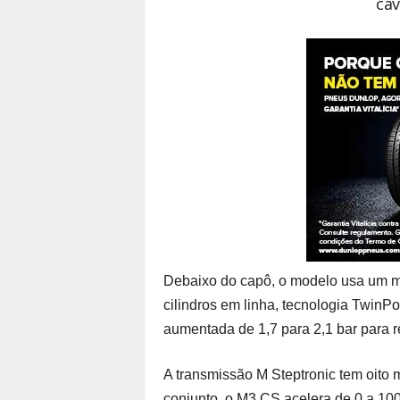
cav
Debaixo do capô, o modelo usa um m
cilindros em linha, tecnologia Twin
aumentada de 1,7 para 2,1 bar para 
A transmissão M Steptronic tem oito 
conjunto, o M3 CS acelera de 0 a 10