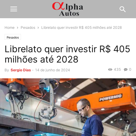
Home
Pesados
Librelato quer investir R$ 405 milhões até 2028
Pesados
Librelato quer investir R$ 405
milhões até 2028
435
0
By
Sergio Dias
-
14 de junho de 2024