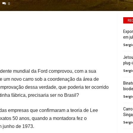
0
RE
Expor
em ju
Sergi
Jetou
plug-i
Sergi
sidente mundial da Ford comprovou, com a sua
e um novo carro sob a coordenação da área de
Binat
comprovação dessa verdade, que poderia ter ocorrido
biodie
nha fábrica, precisaria ser no Brasil?
Sergi
Carro
 das empresas que confirmaram a teoria de Lee
Singa
exatos 50 anos, quando a montadora fez o
Sergi
m junho de 1973.