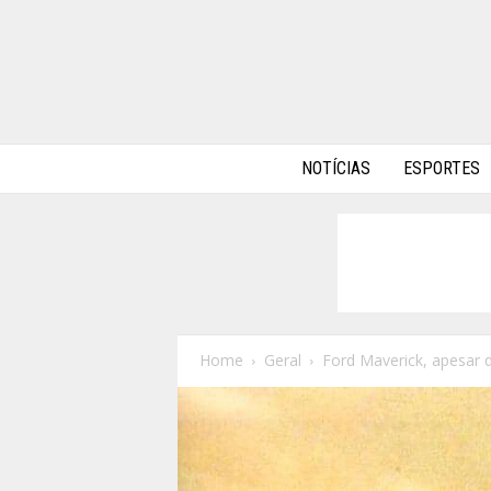
A
NOTÍCIAS
ESPORTES
l
p
h
a
A
u
t
o
Home
Geral
Ford Maverick, apesar 
s