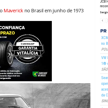
JCB H
recor
do
Maverick
no Brasil em junho de 1973
Sergi
XCMG
no Br
POUS
VW M
1® d
SÃO 
Seas
oper
aces
da C
SIN