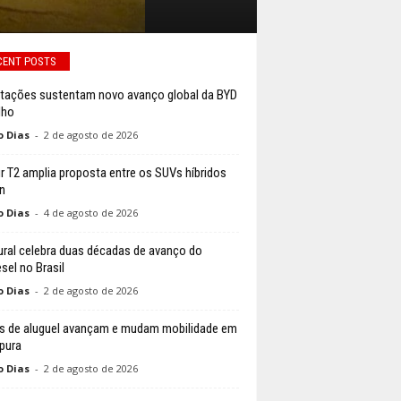
CENT POSTS
tações sustentam novo avanço global da BYD
lho
o Dias
-
2 de agosto de 2026
r T2 amplia proposta entre os SUVs híbridos
n
o Dias
-
4 de agosto de 2026
ural celebra duas décadas de avanço do
sel no Brasil
o Dias
-
2 de agosto de 2026
s de aluguel avançam e mudam mobilidade em
pura
o Dias
-
2 de agosto de 2026