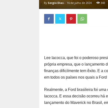
By
Sergio Dias
-
16 de julho de 2024
343
Lee Iacocca, que foi o poderoso pre
própria empresa, que o lançamento d
finanças dificilmente tem êxito. E a 
em todos os países nos quais a Ford ti
Realmente, a Ford brasileira foi uma
Iacocca. E essa decisão ocorreu há 
lançamento do Maverick no Brasil, e