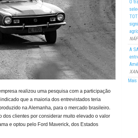
O tr
sele
TOTY
sign
agrí
NÁPO
A SA
entr
Amér
XANG
Mais 
empresa realizou uma pesquisa com a participação
 indicado que a maioria dos entrevistados teria
produzido na Alemanha, para o mercado brasileiro.
 dos clientes por considerar muito elevado o valor
rama e optou pelo Ford Maverick, dos Estados