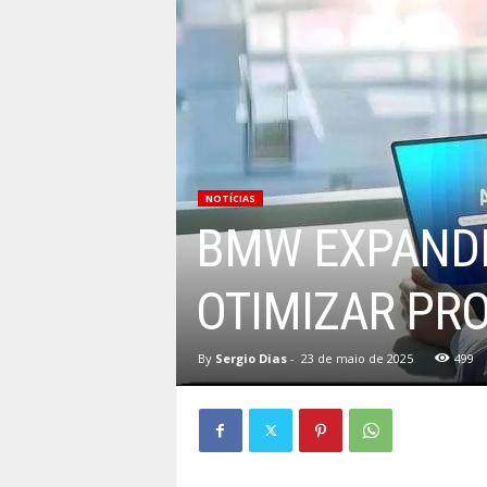
NOTÍCIAS
BMW EXPANDE
OTIMIZAR PR
By
Sergio Dias
-
23 de maio de 2025
499