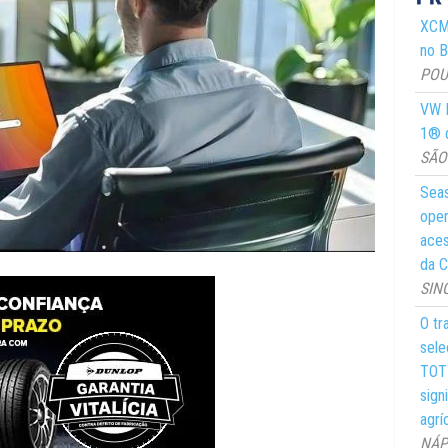
XCMG
no Br
POUS
VW M
1® d
SÃO 
Seas
oper
aces
da C
SIN
O tr
sele
TOTY
sign
agrí
NÁPO