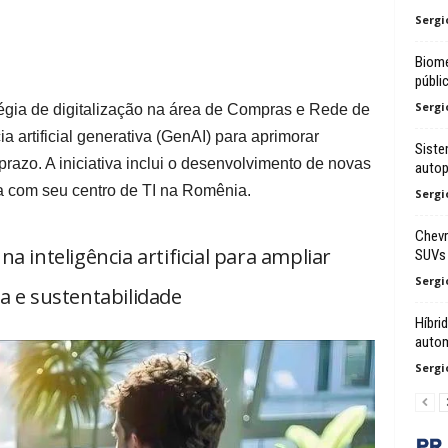
Sergi
Biome
públi
Sergi
tégia de digitalização na área de Compras e Rede de
a artificial generativa (GenAI) para aprimorar
Siste
 prazo. A iniciativa inclui o desenvolvimento de novas
auto
a com seu centro de TI na Romênia.
Sergi
Chevr
a inteligência artificial para ampliar
SUVs
Sergi
ia e sustentabilidade
Híbri
autom
Sergi