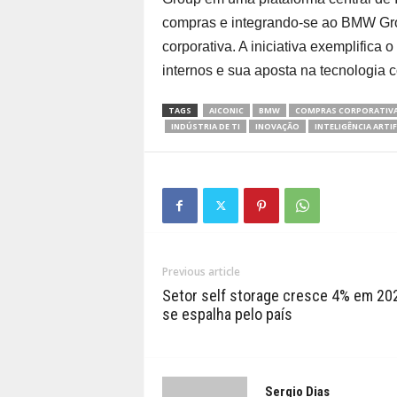
compras e integrando-se ao BMW Grou
corporativa. A iniciativa exemplifica
internos e sua aposta na tecnologia c
TAGS
AICONIC
BMW
COMPRAS CORPORATIV
INDÚSTRIA DE TI
INOVAÇÃO
INTELIGÊNCIA ARTIF
Previous article
Setor self storage cresce 4% em 20
se espalha pelo país
Sergio Dias