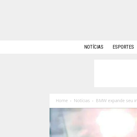
A
NOTÍCIAS
ESPORTES
l
p
h
a
A
u
t
o
Home
Notícias
BMW expande seu inv
s