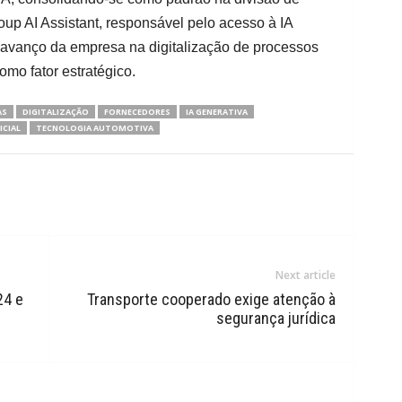
p AI Assistant, responsável pelo acesso à IA
 o avanço da empresa na digitalização de processos
omo fator estratégico.
AS
DIGITALIZAÇÃO
FORNECEDORES
IA GENERATIVA
ICIAL
TECNOLOGIA AUTOMOTIVA
Next article
24 e
Transporte cooperado exige atenção à
segurança jurídica