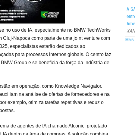
A SA
entr
Amér
ise no uso de IA, especialmente no BMW TechWorks
XANG
 Cluj-Napoca como parte de uma joint venture com
Mais 
25, especialistas estarão dedicados ao
adas para processos internos globais. O centro faz
 BMW Group e se beneficia da força da indústria de
estão em operação, como Knowledge Navigator,
 auxiliam na análise de ofertas de fornecedores e na
 por exemplo, otimiza tarefas repetitivas e reduz o
postas.
tema de agentes de IA chamado AIconic, projetado
à IA dentro da área de compras. A solução combina