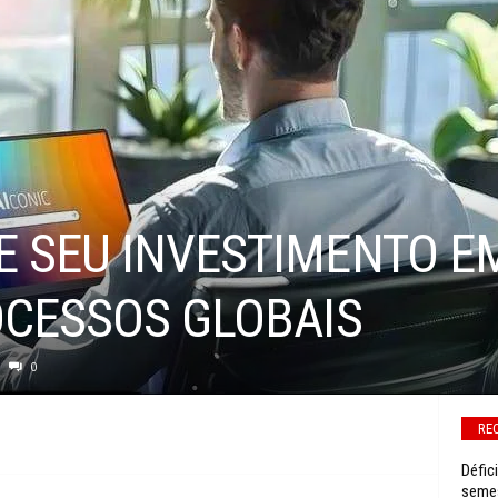
 SEU INVESTIMENTO EM
OCESSOS GLOBAIS
0
RE
Défic
seme