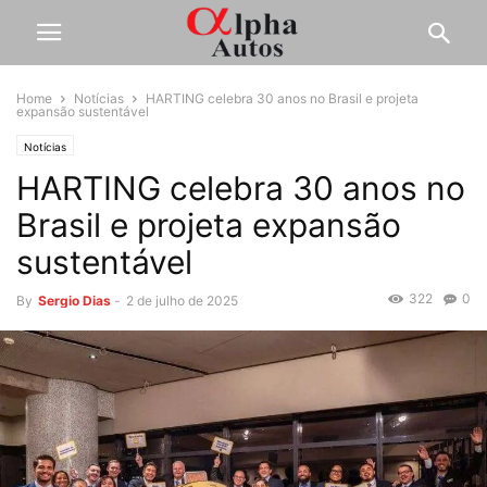
Home
Notícias
HARTING celebra 30 anos no Brasil e projeta
expansão sustentável
Notícias
HARTING celebra 30 anos no
Brasil e projeta expansão
sustentável
322
0
By
Sergio Dias
-
2 de julho de 2025