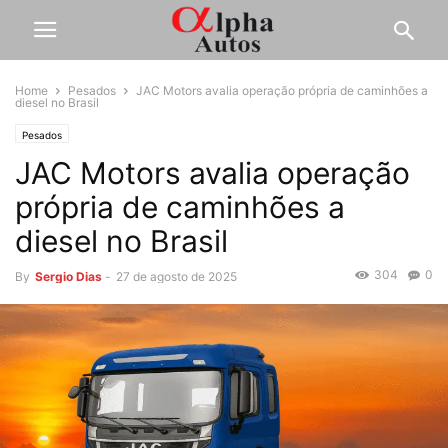
Home
Pesados
JAC Motors avalia operação própria de caminhões a
diesel no Brasil
Pesados
JAC Motors avalia operação
própria de caminhões a
diesel no Brasil
304
0
By
Sergio Dias
-
27 de agosto de 2025