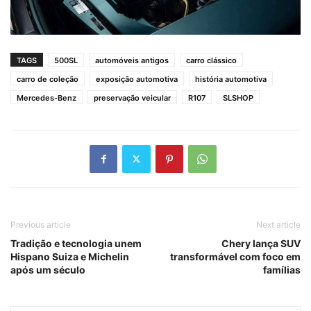
TAGS
500SL
automóveis antigos
carro clássico
carro de coleção
exposição automotiva
história automotiva
Mercedes-Benz
preservação veicular
R107
SLSHOP
Previous article
Next article
Tradição e tecnologia unem
Chery lança SUV
Hispano Suiza e Michelin
transformável com foco em
após um século
famílias