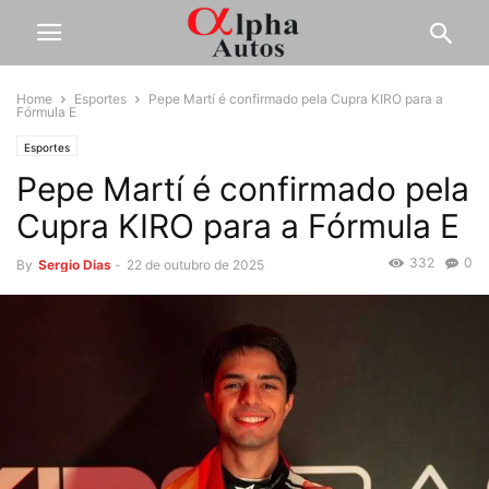
Home
Esportes
Pepe Martí é confirmado pela Cupra KIRO para a
Fórmula E
Esportes
Pepe Martí é confirmado pela
Cupra KIRO para a Fórmula E
332
0
By
Sergio Dias
-
22 de outubro de 2025