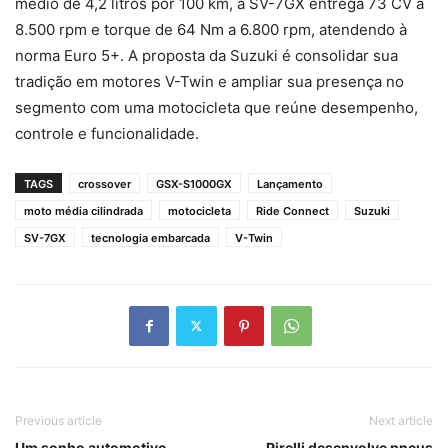
médio de 4,2 litros por 100 km, a SV-7GX entrega 73 CV a
8.500 rpm e torque de 64 Nm a 6.800 rpm, atendendo à
norma Euro 5+. A proposta da Suzuki é consolidar sua
tradição em motores V-Twin e ampliar sua presença no
segmento com uma motocicleta que reúne desempenho,
controle e funcionalidade.
TAGS
crossover
GSX-S1000GX
Lançamento
moto média cilindrada
motocicleta
Ride Connect
Suzuki
SV-7GX
tecnologia embarcada
V-Twin
Previous article
Next article
Um sonho automotivo
Pirelli desenvolve pneus