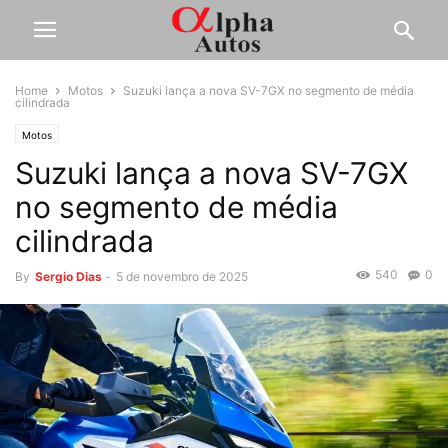
Home
Motos
Suzuki lança a nova SV-7GX no segmento de média
cilindrada
Motos
Suzuki lança a nova SV-7GX
no segmento de média
cilindrada
540
0
By
Sergio Dias
-
5 de novembro de 2025