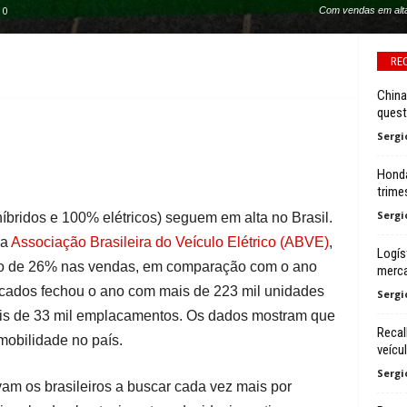
0
Com vendas em alta,
RE
China
quest
Sergi
Honda
trime
Sergi
híbridos e 100% elétricos) seguem em alta no Brasil.
la
Associação Brasileira do Veículo Elétrico (ABVE)
,
Logís
nto de 26% nas vendas, em comparação com o ano
merc
ificados fechou o ano com mais de 223 mil unidades
Sergi
is de 33 mil emplacamentos. Os dados mostram que
Recal
omobilidade no país.
veícu
Sergi
vam os brasileiros a buscar cada vez mais por