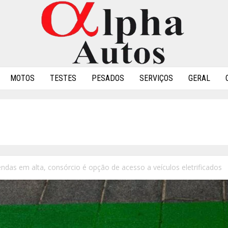
MOTOS
TESTES
PESADOS
SERVIÇOS
GERAL
das em alta, consórcio é opção de acesso a veículos eletrificados