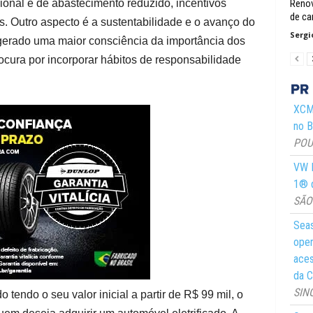
cional e de abastecimento reduzido, incentivos
Renov
de ca
. Outro aspecto é a sustentabilidade e o avanço do
Sergi
 gerado uma maior consciência da importância dos
cura por incorporar hábitos de responsabilidade
XCMG
no Br
POUS
VW M
1® d
SÃO 
Seas
oper
aces
da C
SIN
tendo o seu valor inicial a partir de R$ 99 mil, o