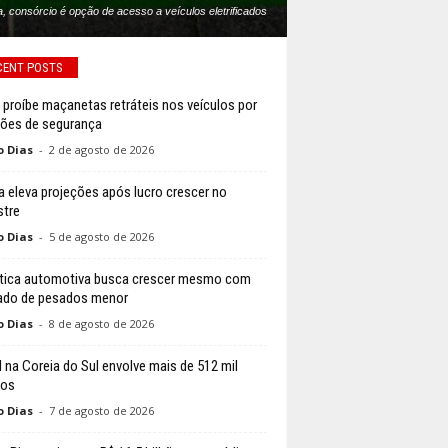
 consórcio é opção de acesso a veículos eletrificados
CENT POSTS
 proíbe maçanetas retráteis nos veículos por
ões de segurança
o Dias
-
2 de agosto de 2026
 eleva projeções após lucro crescer no
stre
o Dias
-
5 de agosto de 2026
tica automotiva busca crescer mesmo com
ado de pesados menor
o Dias
-
8 de agosto de 2026
l na Coreia do Sul envolve mais de 512 mil
los
o Dias
-
7 de agosto de 2026