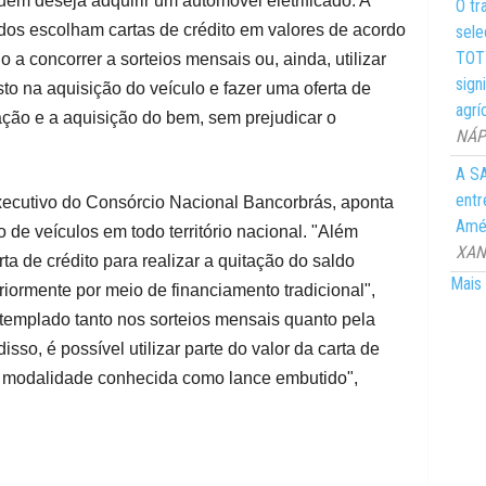
em deseja adquirir um automóvel eletrificado. A
O tr
dos escolham cartas de crédito em valores de acordo
sele
TOTY
a concorrer a sorteios mensais ou, ainda, utilizar
sign
sto na aquisição do veículo e fazer uma oferta de
agrí
ação e a aquisição do bem, sem prejudicar o
NÁPO
A SA
entr
Executivo do Consórcio Nacional Bancorbrás, aponta
Amér
de veículos em todo território nacional. "Além
XANG
rta de crédito para realizar a quitação do saldo
Mais 
iormente por meio de financiamento tradicional",
templado tanto nos sorteios mensais quanto pela
disso, é possível utilizar parte do valor da carta de
o, modalidade conhecida como lance embutido",