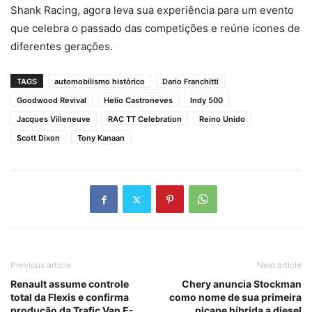
Shank Racing, agora leva sua experiência para um evento
que celebra o passado das competições e reúne ícones de
diferentes gerações.
TAGS
automobilismo histórico
Dario Franchitti
Goodwood Revival
Helio Castroneves
Indy 500
Jacques Villeneuve
RAC TT Celebration
Reino Unido
Scott Dixon
Tony Kanaan
Previous article
Next article
Renault assume controle
Chery anuncia Stockman
total da Flexis e confirma
como nome de sua primeira
produção da Trafic Van E-
picape híbrida a diesel