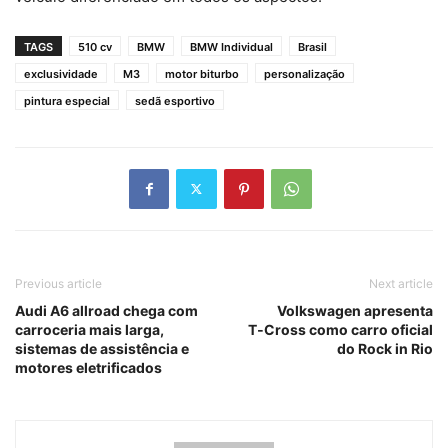
TAGS
510 cv
BMW
BMW Individual
Brasil
exclusividade
M3
motor biturbo
personalização
pintura especial
sedã esportivo
Previous article
Next article
Audi A6 allroad chega com
Volkswagen apresenta
carroceria mais larga,
T‑Cross como carro oficial
sistemas de assistência e
do Rock in Rio
motores eletrificados