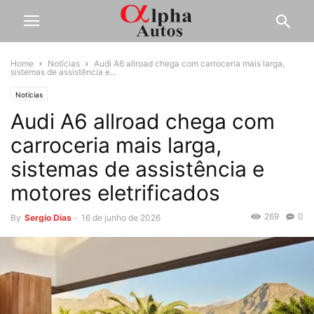
Home
Notícias
Audi A6 allroad chega com carroceria mais larga,
sistemas de assistência e...
Notícias
Audi A6 allroad chega com
carroceria mais larga,
sistemas de assistência e
motores eletrificados
269
0
By
Sergio Dias
-
16 de junho de 2026