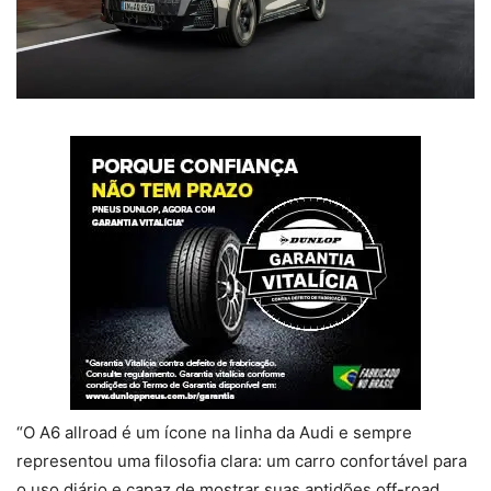
“O A6 allroad é um ícone na linha da Audi e sempre
representou uma filosofia clara: um carro confortável para
o uso diário e capaz de mostrar suas aptidões off-road