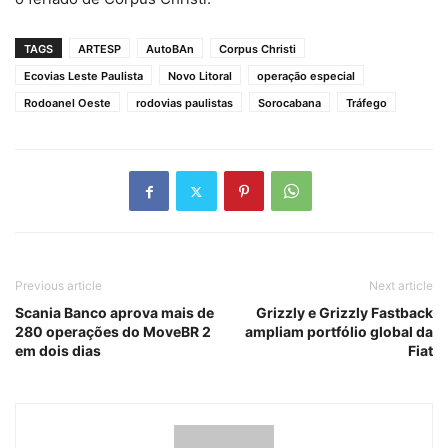
TAGS
ARTESP
AutoBAn
Corpus Christi
Ecovias Leste Paulista
Novo Litoral
operação especial
Rodoanel Oeste
rodovias paulistas
Sorocabana
Tráfego
Previous article
Next article
Scania Banco aprova mais de
Grizzly e Grizzly Fastback
280 operações do MoveBR 2
ampliam portfólio global da
em dois dias
Fiat