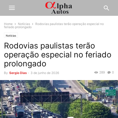
Home
Notícias
Rodovias paulistas terão operação especial no
feriado prolongado
Notícias
Rodovias paulistas terão
operação especial no feriado
prolongado
289
0
By
Sergio Dias
-
3 de junho de 2026