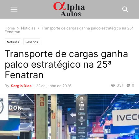
Home
Notícias
Transporte de cargas ganha palco estratégico na 25ª
Fenatran
Notícias
Pesados
Transporte de cargas ganha
palco estratégico na 25ª
Fenatran
331
0
By
Sergio Dias
-
22 de junho de 2026