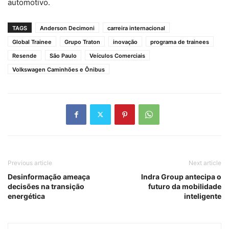
automotivo.
TAGS
Anderson Decimoni
carreira internacional
Global Trainee
Grupo Traton
inovação
programa de trainees
Resende
São Paulo
Veículos Comerciais
Volkswagen Caminhões e Ônibus
Previous article
Next article
Desinformação ameaça
Indra Group antecipa o
decisões na transição
futuro da mobilidade
energética
inteligente