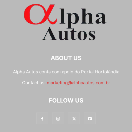
ABOUT US
Alpha Autos conta com apoio do
Portal Hortolândia
Contact us:
marketing@alphaautos.com.br
FOLLOW US