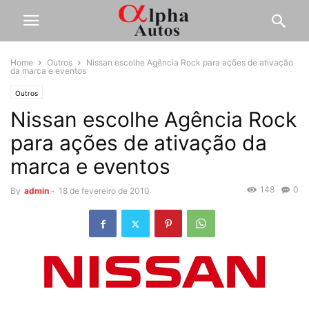
Home
Outros
Nissan escolhe Agência Rock para ações de ativação
da marca e eventos
Outros
Nissan escolhe Agência Rock
para ações de ativação da
marca e eventos
148
0
By
admin
-
18 de fevereiro de 2010