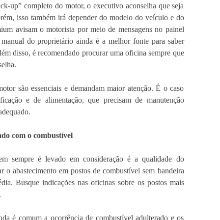
eck-up” completo do motor, o executivo aconselha que seja
orém, isso também irá depender do modelo do veículo e do
emium avisam o motorista por meio de mensagens no painel
anual do proprietário ainda é a melhor fonte para saber
Além disso, é recomendado procurar uma oficina sempre que
selha.
motor são essenciais e demandam maior atenção. É o caso
rificação e de alimentação, que precisam de manutenção
 adequado.
do com o combustível
em sempre é levado em consideração é a qualidade do
tar o abastecimento em postos de combustível sem bandeira
dia. Busque indicações nas oficinas sobre os postos mais
.
nda é comum a ocorrência de combustível adulterado e os