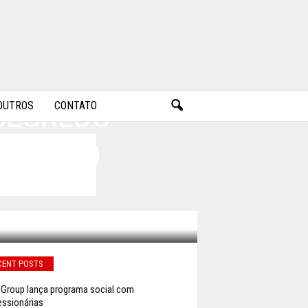
SEGREDO
OUTROS
CONTATO
OTOR DO
CENT POSTS
 Group lança programa social com
ssionárias