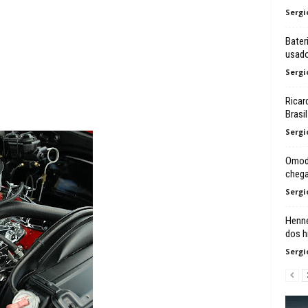
Sergi
Bater
usad
Sergi
Ricar
Brasil
Sergi
Omoda
chega
Sergi
Henne
dos h
Sergi