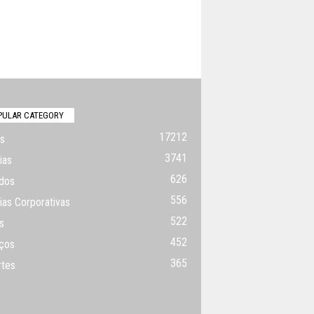
PULAR CATEGORY
17212
s
3741
ias
626
dos
556
ias Corporativas
522
s
452
ços
365
rtes