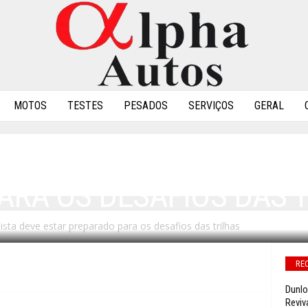
MOTOS
TESTES
PESADOS
SERVIÇOS
GERAL
: MOTOCICLISTA DEVE 
ARA OS DESAFIOS DAS 
sta deve estar preparado para os desafios das trilhas
0
RE
Dunlo
Reviv