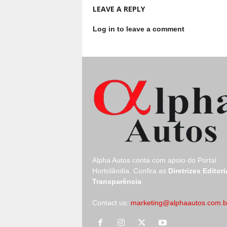
LEAVE A REPLY
Log in to leave a comment
Alpha Autos conta com apoio do
Portal
Hortolândia.
Confira as
Diretrizes Editori
Transparência
Contact us:
marketing@alphaautos.com.b