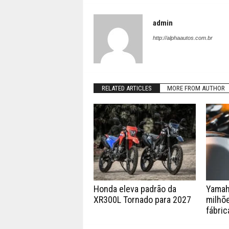
admin
http://alphaautos.com.br
RELATED ARTICLES
MORE FROM AUTHOR
Honda eleva padrão da
Yamah
XR300L Tornado para 2027
milhõe
fábric