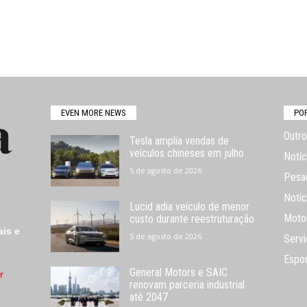
EVEN MORE NEWS
PO
Outro
Tesla amplia vendas de
veículos chineses em julho
Notíc
5 de agosto de 2026
Pesa
Notíc
Lucid adia veículo de menor
Moto
custo durante reestruturação
ais e
5 de agosto de 2026
Servi
Espo
General Motors e SAIC
r
renovam parceria industrial
até 2047