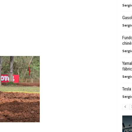
Sergi
Gasol
Sergi
Fundo
chinê
Sergi
Yamah
fábri
Sergi
Tesla
Sergi