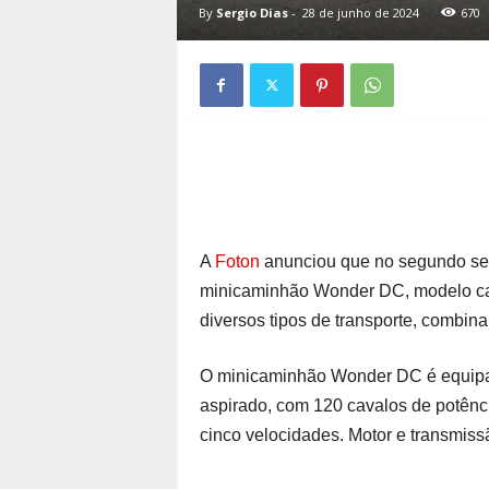
By
Sergio Dias
-
28 de junho de 2024
670
A
Foton
anunciou que no segundo sem
minicaminhão Wonder DC, modelo cab
diversos tipos de transporte, combin
O minicaminhão Wonder DC é equipado
aspirado, com 120 cavalos de potênc
cinco velocidades. Motor e transmis