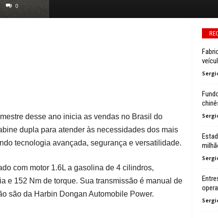
0
RE
Fabri
veícu
Sergi
Fundo
chinê
Sergi
estre desse ano inicia as vendas no Brasil do
ine dupla para atender às necessidades dos mais
Estad
ando tecnologia avançada, segurança e versatilidade.
milhã
Sergi
 com motor 1.6L a gasolina de 4 cilindros,
Entre
ia e 152 Nm de torque. Sua transmissão é manual de
oper
são são da Harbin Dongan Automobile Power.
Sergi