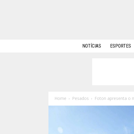
A
NOTÍCIAS
ESPORTES
l
p
h
a
A
u
t
o
Home
Pesados
Foton apresenta o 
s