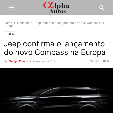
Home
Notícias
Jeep confirma o lançamento do novo Compass na
Europa
Notícias
Jeep confirma o lançamento
do novo Compass na Europa
382
0
By
Sergio Dias
-
9 de março de 2025