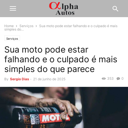
Home
Serviços
Sua moto pode estar falhando e o culpado é mais
simples do...
Serviços
Sua moto pode estar
falhando e o culpado é mais
simples do que parece
353
0
By
Sergio Dias
-
21 de junho de 2025