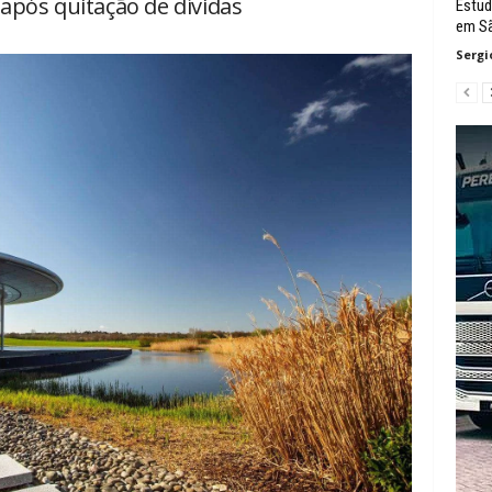
após quitação de dívidas
Estud
em Sã
Sergi