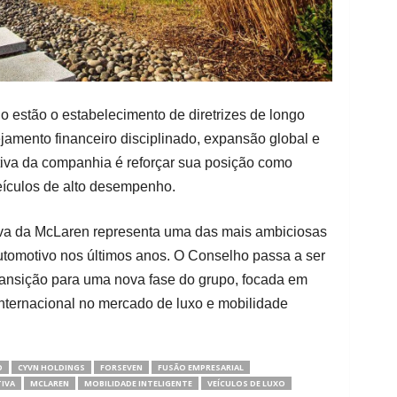
o estão o estabelecimento de diretrizes de longo
ejamento financeiro disciplinado, expansão global e
iva da companhia é reforçar sua posição como
eículos de alto desempenho.
tiva da McLaren representa uma das mais ambiciosas
tomotivo nos últimos anos. O Conselho passa a ser
ransição para uma nova fase do grupo, focada em
nternacional no mercado de luxo e mobilidade
O
CYVN HOLDINGS
FORSEVEN
FUSÃO EMPRESARIAL
IVA
MCLAREN
MOBILIDADE INTELIGENTE
VEÍCULOS DE LUXO