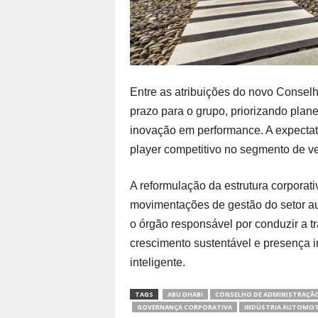
Entre as atribuições do novo Conselh
prazo para o grupo, priorizando plan
inovação em performance. A expectat
player competitivo no segmento de v
A reformulação da estrutura corpora
movimentações de gestão do setor au
o órgão responsável por conduzir a t
crescimento sustentável e presença i
inteligente.
TAGS
ABU DHABI
CONSELHO DE ADMINISTRAÇÃ
GOVERNANÇA CORPORATIVA
INDÚSTRIA AUTOMOT