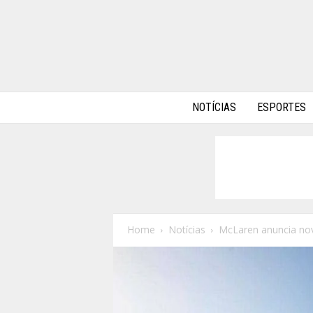
A
NOTÍCIAS
ESPORTES
l
p
h
a
A
u
t
o
Home
Notícias
McLaren anuncia nov
s