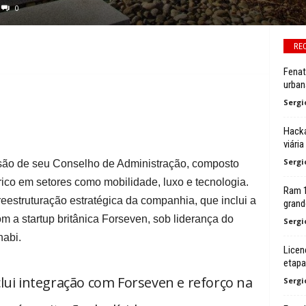
0
RE
Fenat
urban
Sergi
Hacka
viária
Sergi
nsão de seu Conselho de Administração, composto
rico em setores como mobilidade, luxo e tecnologia.
Ram 1
reestruturação estratégica da companhia, que inclui a
grand
 a startup britânica Forseven, sob liderança do
Sergi
habi.
Licen
etapa
lui integração com Forseven e reforço na
Sergi