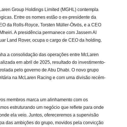
Laren Group Holdings Limited (MGHL) contempla
tégicas. Entre os nomes estão o ex-presidente da
CEO da Rolls-Royce, Torsten Müller-Ötvös, e a CEO
 Mheiri. A presidência permanece com Jassem Al
guar Land Rover, ocupa o cargo de CEO da holding.
ha a consolidação das operações entre McLaren
nalizada em abril de 2025, resultado do investimento-
trolada pelo governo de Abu Dhabi. O novo grupo
itária na McLaren Racing e com uma divisão recém-
ovos membros marca um alinhamento com os
amos estruturando um negócio que reflete para onde
onde ela veio. Juntos, ofereceremos a supervisão
tapa das ambições do grupo, movidos pela convicção