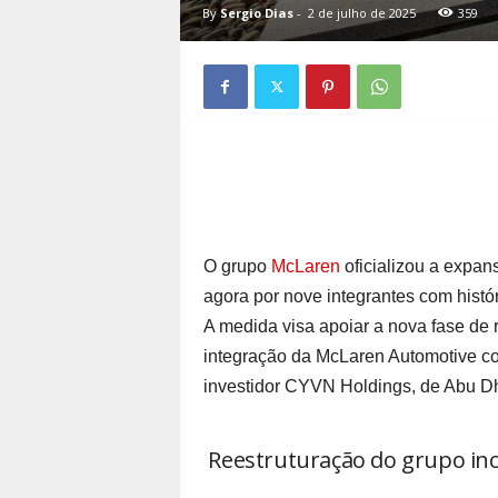
By
Sergio Dias
-
2 de julho de 2025
359
O grupo
McLaren
oficializou a expa
agora por nove integrantes com histó
A medida visa apoiar a nova fase de 
integração da McLaren Automotive com
investidor CYVN Holdings, de Abu D
Reestruturação do grupo inc