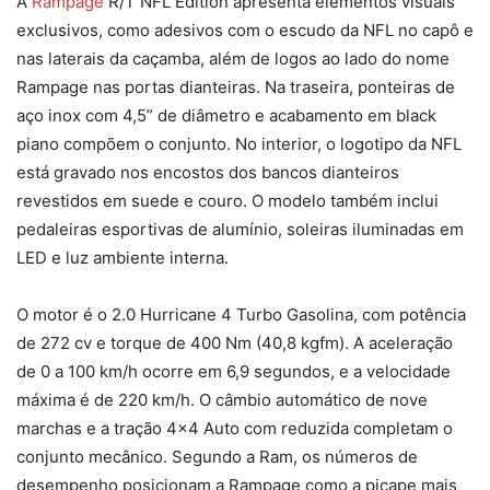
A
Rampage
R/T NFL Edition apresenta elementos visuais
exclusivos, como adesivos com o escudo da NFL no capô e
nas laterais da caçamba, além de logos ao lado do nome
Rampage nas portas dianteiras. Na traseira, ponteiras de
aço inox com 4,5” de diâmetro e acabamento em black
piano compõem o conjunto. No interior, o logotipo da NFL
está gravado nos encostos dos bancos dianteiros
revestidos em suede e couro. O modelo também inclui
pedaleiras esportivas de alumínio, soleiras iluminadas em
LED e luz ambiente interna.
O motor é o 2.0 Hurricane 4 Turbo Gasolina, com potência
de 272 cv e torque de 400 Nm (40,8 kgfm). A aceleração
de 0 a 100 km/h ocorre em 6,9 segundos, e a velocidade
máxima é de 220 km/h. O câmbio automático de nove
marchas e a tração 4×4 Auto com reduzida completam o
conjunto mecânico. Segundo a Ram, os números de
desempenho posicionam a Rampage como a picape mais