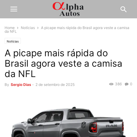
Home
Notícias
A picape mais rápida do Brasil agora veste a camisa
da NFL
Notícias
A picape mais rápida do
Brasil agora veste a camisa
da NFL
386
0
By
Sergio Dias
-
2 de setembro de 2025