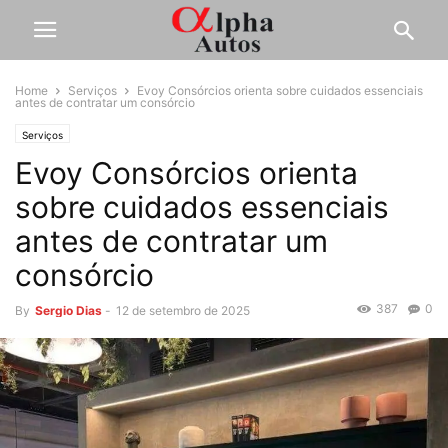
Home
Serviços
Evoy Consórcios orienta sobre cuidados essenciais
antes de contratar um consórcio
Serviços
Evoy Consórcios orienta
sobre cuidados essenciais
antes de contratar um
consórcio
387
0
By
Sergio Dias
-
12 de setembro de 2025