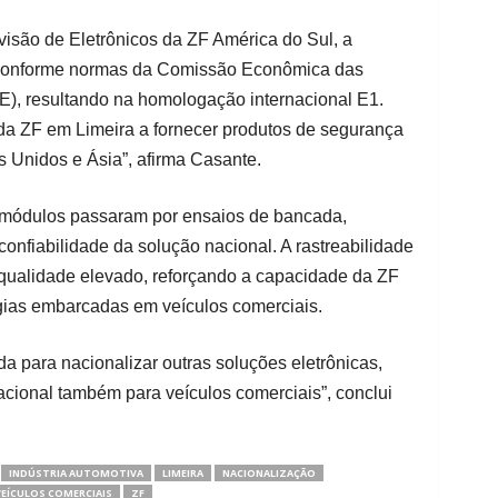
isão de Eletrônicos da ZF América do Sul, a
s conforme normas da Comissão Econômica das
), resultando na homologação internacional E1.
e da ZF em Limeira a fornecer produtos de segurança
 Unidos e Ásia”, afirma Casante.
s módulos passaram por ensaios de bancada,
nfiabilidade da solução nacional. A rastreabilidade
qualidade elevado, reforçando a capacidade da ZF
gias embarcadas em veículos comerciais.
a para nacionalizar outras soluções eletrônicas,
nacional também para veículos comerciais”, conclui
INDÚSTRIA AUTOMOTIVA
LIMEIRA
NACIONALIZAÇÃO
VEÍCULOS COMERCIAIS
ZF