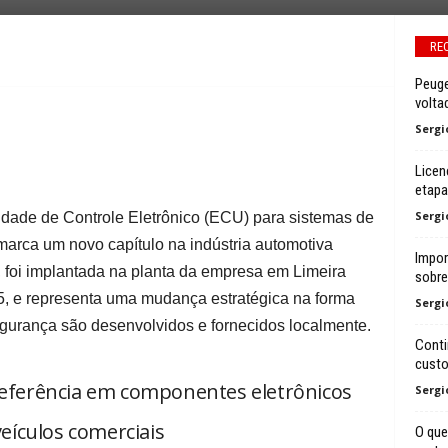
RE
Peuge
volta
Sergi
Licen
etapa
Sergi
dade de Controle Eletrônico (ECU) para sistemas de
arca um novo capítulo na indústria automotiva
Impor
aís, foi implantada na planta da empresa em Limeira
sobre 
5, e representa uma mudança estratégica na forma
Sergi
urança são desenvolvidos e fornecidos localmente.
Conti
cust
referência em componentes eletrônicos
Sergi
eículos comerciais
O que