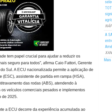
sele
TOTY
sign
agrí
NÁPO
A SA
entr
Amér
XANG
ade tem papel crucial para ajudar a reduzir os
Mais 
ais seguro para todos”, afirma Caio Fattori, Gerente
do Sul. A ECU nacionalizada permite a aplicação de
e (ESC), assistente de partida em rampa (HSA),
ntitravamento das rodas (ABS), atendendo à
 os veículos comerciais pesados e implementos
ro de 2025.
nte a ECU decorre da experiência acumulada ao