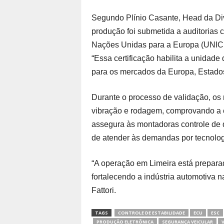
Segundo Plínio Casante, Head da Div
produção foi submetida a auditoria
Nações Unidas para a Europa (UNICE
“Essa certificação habilita a unidad
para os mercados da Europa, Estados
Durante o processo de validação, o
vibração e rodagem, comprovando a co
assegura às montadoras controle de 
de atender às demandas por tecnolo
“A operação em Limeira está preparad
fortalecendo a indústria automotiva 
Fattori.
TAGS
CONTROLE DE ESTABILIDADE
ECU
ESC
PRODUÇÃO ELETRÔNICA
SEGURANÇA VEICULAR