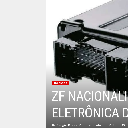
NOTÍCIAS
ZF NACIONAL
ELETRÔNICA D
By
Sergio Dias
-
23 de setembro de 2025