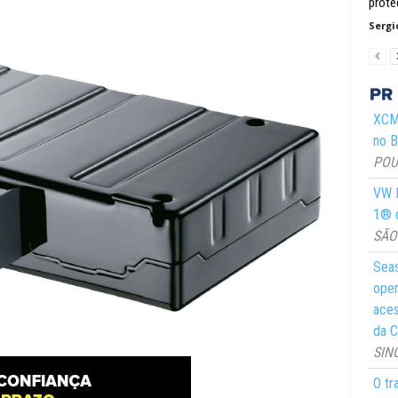
prote
Sergi
XCMG
no Br
POUS
VW M
1® d
SÃO 
Seas
oper
aces
da C
SIN
O tr