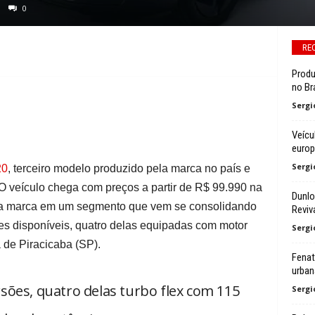
0
RE
Produ
no Bra
Sergi
Veícu
euro
Sergi
20
, terceiro modelo produzido pela marca no país e
O veículo chega com preços a partir de R$ 99.990 na
Dunlo
 da marca em um segmento que vem se consolidando
Reviv
es disponíveis, quatro delas equipadas com motor
Sergi
a de Piracicaba (SP).
Fenat
urban
sões, quatro delas turbo flex com 115
Sergi