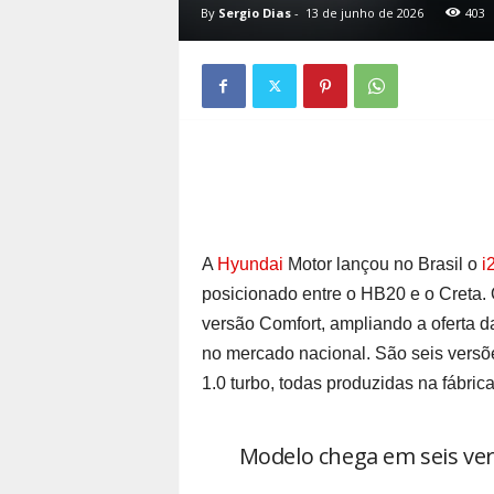
By
Sergio Dias
-
13 de junho de 2026
403
A
Hyundai
Motor lançou no Brasil o
i
posicionado entre o HB20 e o Creta. 
versão Comfort, ampliando a oferta
no mercado nacional. São seis versõ
1.0 turbo, todas produzidas na fábric
Modelo chega em seis ver