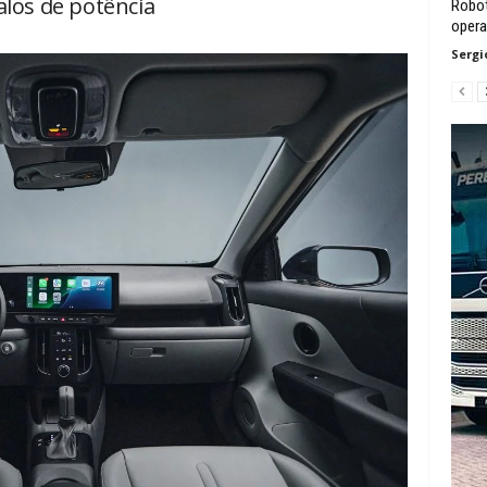
alos de potência
Robot
opera
Sergi