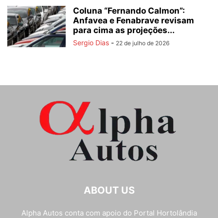
Coluna “Fernando Calmon”:
Anfavea e Fenabrave revisam
para cima as projeções...
Sergio Dias
-
22 de julho de 2026
ABOUT US
Alpha Autos conta com apoio do
Portal Hortolândia