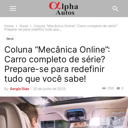
Home
Geral
Coluna “Mecânica Online”: Carro completo de série?
Prepare-se para redefinir tudo que...
Geral
Coluna “Mecânica Online”:
Carro completo de série?
Prepare-se para redefinir
tudo que você sabe!
355
0
By
Sergio Dias
-
25 de junho de 2025